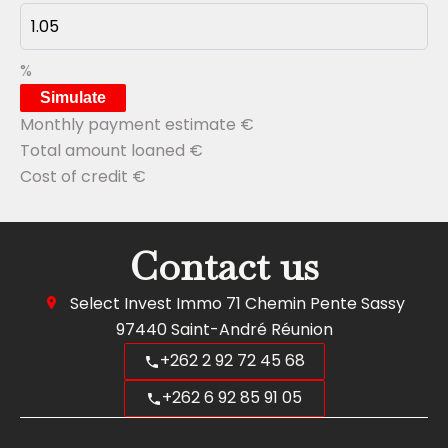
%
Simulate
Monthly payment estimate
€
Total amount loaned
€
Cost of credit
€
Contact us
Select Invest Immo
71 Chemin Pente Sassy
97440
Saint-André Réunion
+262 2 92 72 45 68
+262 6 92 85 91 05