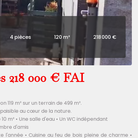
4 pièces
120 m²
218 000 €
s 218 000 € FAI
n 119 m² sur un terrain de 499 m².
paisible au cœur de la nature.
e 10 m² • Une salle d'eau • Un WC indépendant
ambre d'amis
 l'année • Cuisine au feu de bois pleine de charme •