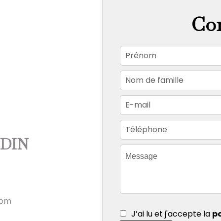
Con
NDIN
com
J’ai lu et j'accepte la
po